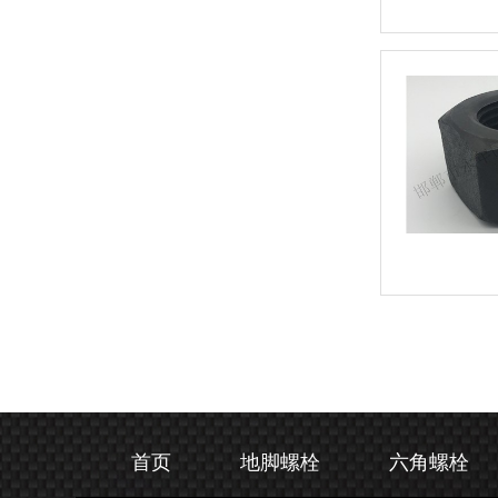
高强度螺母_8级GB6172镀锌薄螺母
首页
地脚螺栓
六角螺栓