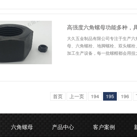
高强度六角螺母功能多种，
大久五金制品有限公司专注于生产六
母、六角螺栓、地脚螺栓、双头螺栓
加工生产设备，每一批螺帽都会用扭
首页
上一页
194
195
196
六角螺母
产品中心
客户案例