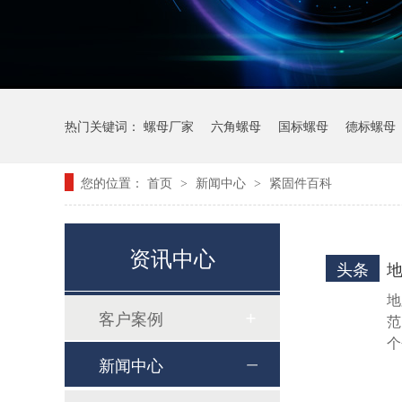
热门关键词：
螺母厂家
六角螺母
国标螺母
德标螺母
您的位置：
首页
新闻中心
紧固件百科
>
>
资讯中心
头条
地
客户案例
范
8.8级GB5786细牙发黑六角螺栓
个
新闻中心