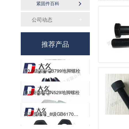
GB6172镀锌六角薄螺母
紧固件百科
公司动态
8.8级德标DIN933达克罗六角螺栓
推荐产品
高强度螺母_8级GB6172镀锌薄螺母
10.9级国标GB799地脚螺栓
8.8级德标DIN529地脚螺栓
高强度螺母_8级GB6170热镀锌螺母