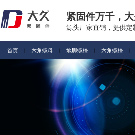
紧固件万千，
大
源头厂家直销，提供定
首页
六角螺母
地脚螺栓
六角螺栓