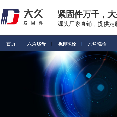
紧固件万千，
大
源头厂家直销，提供定
首页
六角螺母
地脚螺栓
六角螺栓