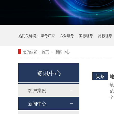
热门关键词：
螺母厂家
六角螺母
国标螺母
德标螺母
您的位置：
首页
新闻中心
>
资讯中心
头条
地
客户案例
范
个
8.8级GB5786细牙发黑六角螺栓
新闻中心