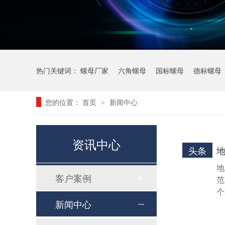
热门关键词：
螺母厂家
六角螺母
国标螺母
德标螺母
您的位置：
首页
新闻中心
>
资讯中心
头条
地
客户案例
范
个
8.8级GB5786细牙发黑六角螺栓
新闻中心