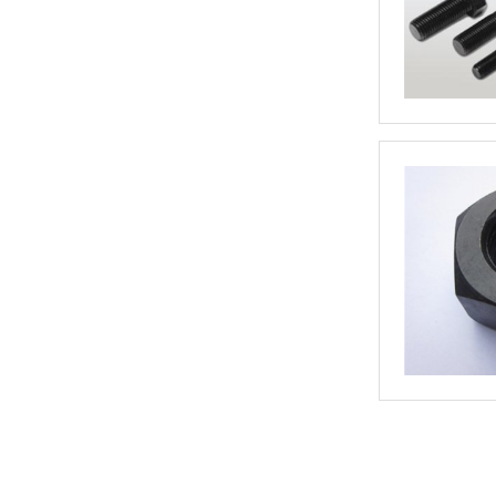
高强度螺母_8级GB6172镀锌薄螺母