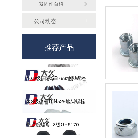
GB6172镀锌六角薄螺母
紧固件百科
公司动态
8.8级德标DIN933达克罗六角螺栓
推荐产品
高强度螺母_8级GB6172镀锌薄螺母
10.9级国标GB799地脚螺栓
8.8级德标DIN529地脚螺栓
高强度螺母_8级GB6170热镀锌螺母