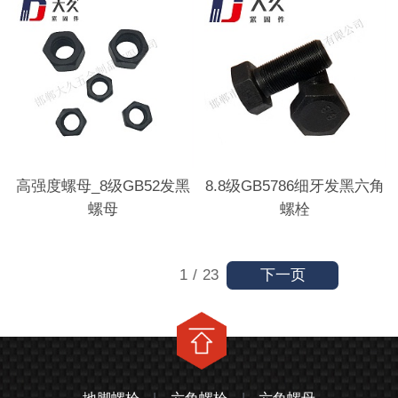
高强度螺母_8级GB52发黑
8.8级GB5786细牙发黑六角
螺母
螺栓
下一页
1
/
23