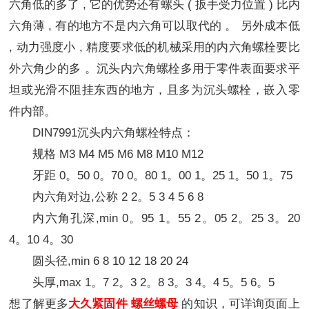
六角低的多了 , 它的优势还有螺头 ( 扳手受力位置 ) 比内
六角薄 , 有的地方不是内六角可以取代的 。 另外成本低
, 动力强度小 , 精度要求低的机械采用的内六角螺栓要比
外六角少的多 。沉头内六角螺栓多用于零件表面要求平
坦或光滑不阻挂东西的地方，且多为沉头螺栓，嵌入零
件内部。
DIN7991沉头内六角螺栓特点：
规格 M3 M4 M5 M6 M8 M10 M12
牙距 0。50 0。70 0。80 1。00 1。25 1。50 1。75
内六角对边,公称 2 2。5 3 4 5 6 8
内六角孔深,min 0。95 1。55 2。05 2。25 3。20
4。10 4。30
圆头径,min 6 8 10 12 18 20 24
头厚,max 1。7 2。3 2。8 3。3 4。4 5。5 6。5
想了解更多
大久紧固件
螺
丝
螺母
的知识，可详询页面上