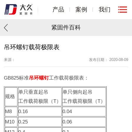
产品
案例
我们
紧固件百科
吊环螺钉载荷极限表
来源：
发布日期： 2020-08-09
GB825标准
吊环螺钉
工作载荷极限表：
单只垂直起吊
单只侧向起吊
规格
工作载荷极限（T）
工作载荷极限（T）
M8
0.16
0.04
M10
0.25
0.06