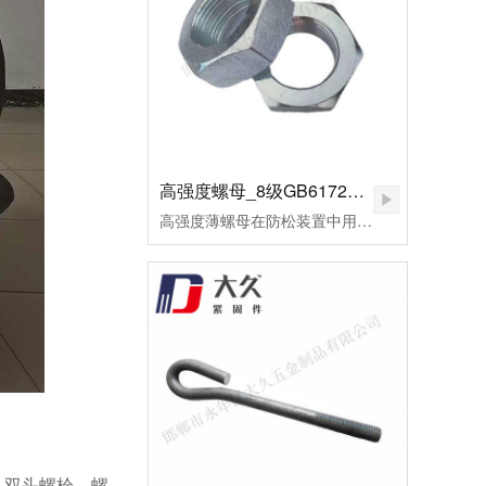
高强度螺母_8级GB6172镀锌薄螺母
高强度薄螺母在防松装置中用作副螺母，起锁紧作用，或用于螺纹连接副主要承受剪切力的地方。用高强度钢制造的，或者需要施以较大预紧力的螺母，皆可称为高强度螺母。高强度螺母多用于桥梁、钢轨、高压及超高压设备的连接。这种螺母的断裂多为脆性断裂。应用于超高压设备上的高强度螺母，为了保证容器的密封，需要施以较大的预应力。当今大飞机、大型发电设备、汽车、高速火车、大型船舶、大型成套设备等为代表的先进制造已将进入重要的发展方向。由此，紧固件将进入重要的发展阶段。高强度薄螺母用于重要机械的连接，反复的拆装或各式的安装扭矩法对高强度薄螺母要求极高。因此，对其表面状况及螺纹精度的好坏，将直接影响主机的使用寿命及安全。为了改善摩擦系数，避免在使用过程中出现锈蚀、咬死或卡住，技术要求规定其表面应进行镍磷镀处理。镀层厚度保证在0.02～0.03mm范围内，镀层均匀，致密、无针孔等。
、双头螺栓、螺