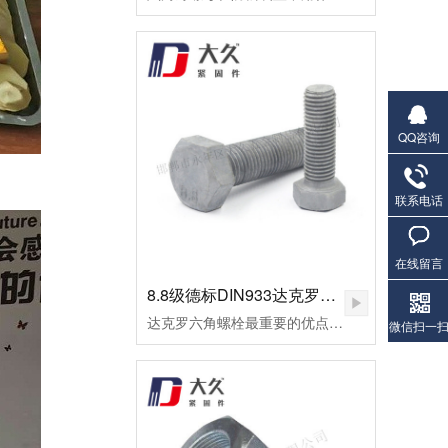
QQ咨询
联系电话
在线留言
8.8级德标DIN933达克罗六角螺栓
达克罗六角螺栓最重要的优点是不氢脆，因此达克罗非常适合加工一些高档螺栓，如8.8级外六角螺栓。达克罗六角螺栓耐高温腐蚀，耐热温度可达300℃以上。但一般的热镀锌加工工艺，当温度做到100摄氏时，早已废料。达克罗涂层与六角螺栓和螺母的结合力好，处理后的外六角螺栓易于喷涂和着色，有机涂层的结合力超过磷化膜。达克罗六角螺栓在生产加工和涂布的全过程中，不会产生对环境有污染的废水废气，不使用三废管理降低了处理成本。
微信扫一