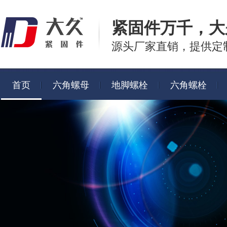
紧固件万千，
大
源头厂家直销，提供定
首页
六角螺母
地脚螺栓
六角螺栓