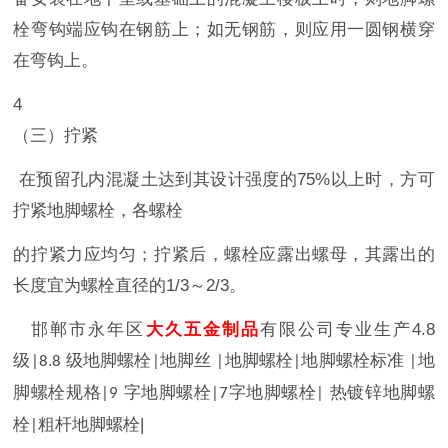
栓弯钩端应钩在钢筋上；如无钢筋，则应用一圆钢横穿
在弯钩上。
4
（三）拧紧
在预留孔内混凝土达到其设计强度的75%以上时，方可
拧紧地脚螺栓，各螺栓
的拧紧力应均匀；拧紧后，螺栓应露出螺母，其露出的
长度宜为螺栓直径的1/3～2/3。
邯郸市永年区
大久五金制品
有限公司专业生产
4.8
级
级地脚螺栓
地脚丝
地脚螺栓
地脚螺栓标准
地
|8.8
|
|
|
|
脚螺栓规格
字地脚螺栓
字地脚螺栓
热镀锌地脚螺
|9
|7
|
栓
粗杆地脚螺栓
|
|