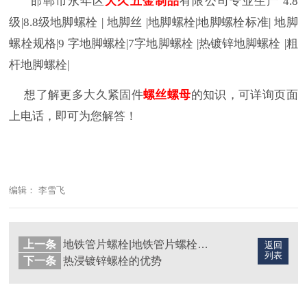
邯郸市永年区
大久五金制品
有限公司专业生产
4.8
级
|8.8
级地脚螺栓
|
地脚丝
|
地脚螺栓
|
地脚螺栓标准
|
地脚
螺栓规格
|9
字地脚螺栓
|7
字地脚螺栓
|
热镀锌地脚螺栓
|
粗
杆地脚螺栓
|
想了解更多大久紧固件
螺丝螺母
的知识，可详询页面
上电话，即可为您解答！
编辑： 李雪飞
上一条
地铁管片螺栓|地铁管片螺栓生产厂家
返回
列表
下一条
热浸镀锌螺栓的优势