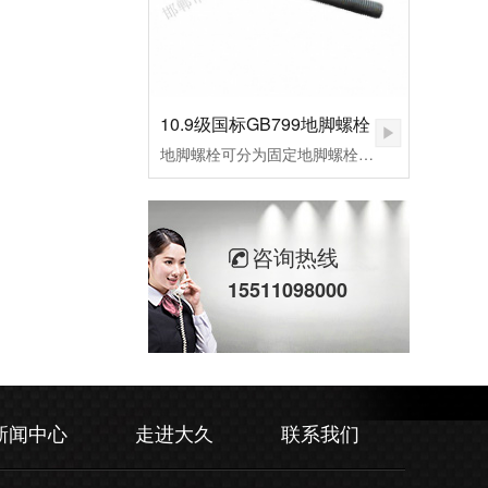
10.9级国标GB799地脚螺栓
地脚螺栓可分为固定地脚螺栓、活动地脚螺栓，胀锚地脚螺栓，和粘接地脚螺栓，其中根据外形不同，L型预埋螺栓，9字预埋螺栓，焊接预埋螺栓，地板预埋螺栓。应用行业：适用于各种设备固定、钢结构基础预埋件、路灯、交通指示牌、泵、锅炉安装、重型设备预埋固定等。
咨询热线
15511098000
新闻中心
走进大久
联系我们