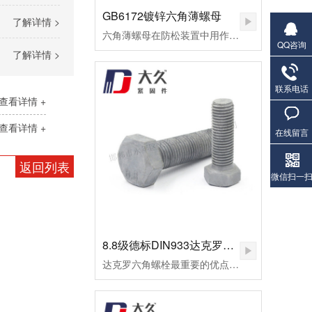
GB6172镀锌六角薄螺母
了解详情 >
六角薄螺母在防松装置中用作副螺母，起锁紧作用，或用于螺纹连接副主要承受剪切力的地方。
QQ咨询
了解详情 >
联系电话
查看详情 +
查看详情 +
在线留言
返回列表
微信扫一
8.8级德标DIN933达克罗六角螺栓
达克罗六角螺栓最重要的优点是不氢脆，因此达克罗非常适合加工一些高档螺栓，如8.8级外六角螺栓。达克罗六角螺栓耐高温腐蚀，耐热温度可达300℃以上。但一般的热镀锌加工工艺，当温度做到100摄氏时，早已废料。达克罗涂层与六角螺栓和螺母的结合力好，处理后的外六角螺栓易于喷涂和着色，有机涂层的结合力超过磷化膜。达克罗六角螺栓在生产加工和涂布的全过程中，不会产生对环境有污染的废水废气，不使用三废管理降低了处理成本。