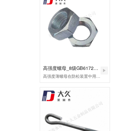
高强度螺母_8级GB6172镀锌薄螺母
高强度薄螺母在防松装置中用作副螺母，起锁紧作用，或用于螺纹连接副主要承受剪切力的地方。用高强度钢制造的，或者需要施以较大预紧力的螺母，皆可称为高强度螺母。高强度螺母多用于桥梁、钢轨、高压及超高压设备的连接。这种螺母的断裂多为脆性断裂。应用于超高压设备上的高强度螺母，为了保证容器的密封，需要施以较大的预应力。当今大飞机、大型发电设备、汽车、高速火车、大型船舶、大型成套设备等为代表的先进制造已将进入重要的发展方向。由此，紧固件将进入重要的发展阶段。高强度薄螺母用于重要机械的连接，反复的拆装或各式的安装扭矩法对高强度薄螺母要求极高。因此，对其表面状况及螺纹精度的好坏，将直接影响主机的使用寿命及安全。为了改善摩擦系数，避免在使用过程中出现锈蚀、咬死或卡住，技术要求规定其表面应进行镍磷镀处理。镀层厚度保证在0.02～0.03mm范围内，镀层均匀，致密、无针孔等。