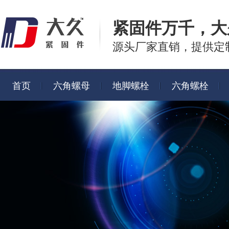
紧固件万千，
大
源头厂家直销，提供定
首页
六角螺母
地脚螺栓
六角螺栓