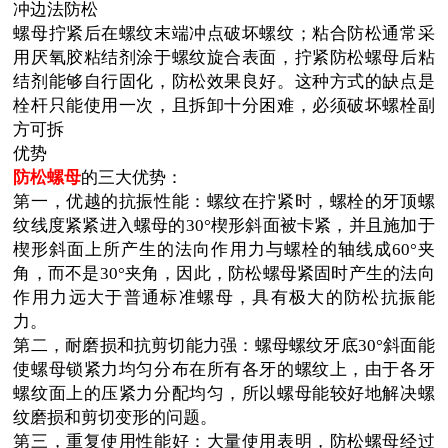
冲边法防松
螺母拧紧后在螺纹末端冲点破坏螺纹；粘合防松通常采
用厌氧胶粘结剂涂于螺纹旋合表面，拧紧防松螺母后粘
结剂能够自行固化，防松效果良好。这种方式的缺点是
栓杆只能使用一次，且拆卸十分困难，必须破坏螺栓副
方可拆
优势
防松螺母
的三大优势：
第一，优越的抗振性能：螺纹在拧紧时，螺栓的牙顶螺
纹线度紧紧进入螺母的30°楔形斜面被卡紧，并且施加于
楔形斜面上所产生的法向作用力与螺栓的轴线
成60°夹
角，而不是30°夹角，因此，防松螺母紧固时产生的法向
作用力远大于普通标准螺母，具有极大的防松抗振能
力。
第二，耐磨损和抗剪切能力强：螺母螺纹牙底30°斜面能
使螺母锁紧力均匀分布在所有各牙的螺纹上，由于各牙
螺纹面上的压紧力分配均匀，所以螺母能较好地解决螺
纹磨损和剪
切变形的问题。
第三，重复使用性能好：大量使用表明，防松螺母经过