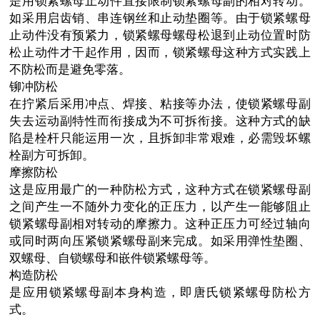
是用锁紧螺母止动件直接限制锁紧螺母副的相对转动。
如采用启齿销、串连钢丝和止动垫圈等。由于锁紧螺母
止动件没有预紧力，锁紧螺母螺母松退到止动位置时防
松止动件才干起作用，因而，锁紧螺母这种方式实践上
不防松而是避免零落。
铆冲防松
在拧紧后采用冲点、焊接、粘接等办法，使锁紧螺母副
失去运动副特性而衔接成为不可拆衔接。这种方式的缺
陷是栓杆只能运用一次，且拆卸非常艰难，必需毁坏螺
栓副方可拆卸。
摩擦防松
这是应用最广的一种防松方式，这种方式在锁紧螺母副
之间产生一不随外力变化的正压力，以产生一能够阻止
锁紧螺母副相对转动的摩擦力。这种正压力可经过轴向
或同时两向压紧锁紧螺母副来完成。如采用弹性垫圈、
双螺母、自锁螺母和嵌件锁紧螺母等。
构造防松
是应用锁紧螺母副本身构造，即唐氏锁紧螺母防松方
式。