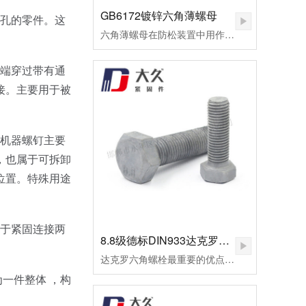
GB6172镀锌六角薄螺母
通孔的零件。这
六角薄螺母在防松装置中用作副螺母，起锁紧作用，或用于螺纹连接副主要承受剪切力的地方。
一端穿过带有通
接。主要用于被
。机器螺钉主要
，也属于可拆卸
位置。特殊用途
用于紧固连接两
8.8级德标DIN933达克罗六角螺栓
达克罗六角螺栓最重要的优点是不氢脆，因此达克罗非常适合加工一些高档螺栓，如8.8级外六角螺栓。达克罗六角螺栓耐高温腐蚀，耐热温度可达300℃以上。但一般的热镀锌加工工艺，当温度做到100摄氏时，早已废料。达克罗涂层与六角螺栓和螺母的结合力好，处理后的外六角螺栓易于喷涂和着色，有机涂层的结合力超过磷化膜。达克罗六角螺栓在生产加工和涂布的全过程中，不会产生对环境有污染的废水废气，不使用三废管理降低了处理成本。
一件整体 ，构