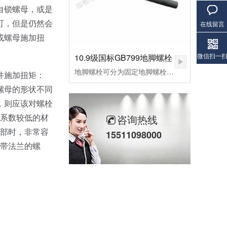
自锁螺母，或是
可，但是仍然会
在线留言
或螺母施加扭
微信扫一
10.9级国标GB799地脚螺栓
地脚螺栓可分为固定地脚螺栓、活动地脚螺栓，胀锚地脚螺栓，和粘接地脚螺栓，其中根据外形不同，L型预埋螺栓，9字预埋螺栓，焊接预埋螺栓，地板预埋螺栓。应用行业：适用于各种设备固定、钢结构基础预埋件、路灯、交通指示牌、泵、锅炉安装、重型设备预埋固定等。
件施加扭矩：
螺母的形状不同
，则应该对螺栓
咨询热线
擦系数较低的材
头部时，非常容
15511098000
是带法兰的螺