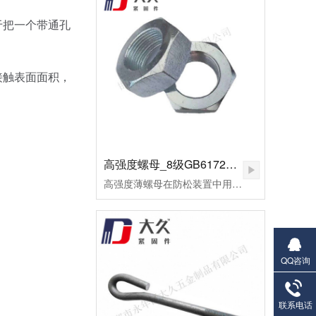
于把一个带通孔
接触表面面积，
高强度螺母_8级GB6172镀锌薄螺母
高强度薄螺母在防松装置中用作副螺母，起锁紧作用，或用于螺纹连接副主要承受剪切力的地方。用高强度钢制造的，或者需要施以较大预紧力的螺母，皆可称为高强度螺母。高强度螺母多用于桥梁、钢轨、高压及超高压设备的连接。这种螺母的断裂多为脆性断裂。应用于超高压设备上的高强度螺母，为了保证容器的密封，需要施以较大的预应力。当今大飞机、大型发电设备、汽车、高速火车、大型船舶、大型成套设备等为代表的先进制造已将进入重要的发展方向。由此，紧固件将进入重要的发展阶段。高强度薄螺母用于重要机械的连接，反复的拆装或各式的安装扭矩法对高强度薄螺母要求极高。因此，对其表面状况及螺纹精度的好坏，将直接影响主机的使用寿命及安全。为了改善摩擦系数，避免在使用过程中出现锈蚀、咬死或卡住，技术要求规定其表面应进行镍磷镀处理。镀层厚度保证在0.02～0.03mm范围内，镀层均匀，致密、无针孔等。
QQ咨询
联系电话