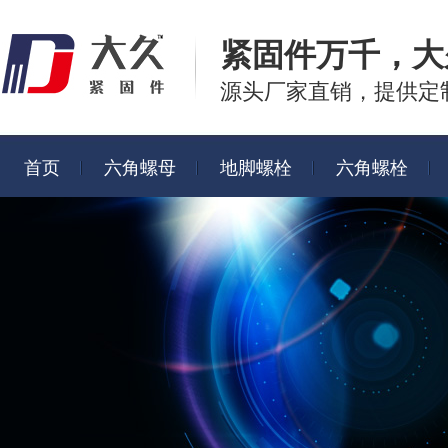
紧固件万千，
大
源头厂家直销，提供定
首页
六角螺母
地脚螺栓
六角螺栓