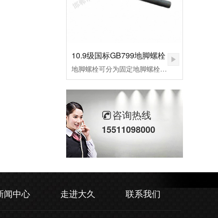
10.9级国标GB799地脚螺栓
地脚螺栓可分为固定地脚螺栓、活动地脚螺栓，胀锚地脚螺栓，和粘接地脚螺栓，其中根据外形不同，L型预埋螺栓，9字预埋螺栓，焊接预埋螺栓，地板预埋螺栓。应用行业：适用于各种设备固定、钢结构基础预埋件、路灯、交通指示牌、泵、锅炉安装、重型设备预埋固定等。
咨询热线
15511098000
新闻中心
走进大久
联系我们