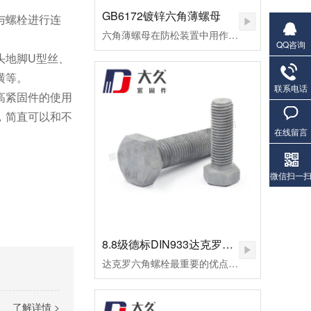
GB6172镀锌六角薄螺母
与螺栓进行连
六角薄螺母在防松装置中用作副螺母，起锁紧作用，或用于螺纹连接副主要承受剪切力的地方。
QQ咨询
头地脚U型丝、
潢等。
联系电话
高紧固件的使用
，简直可以和不
在线留言
微信扫一
8.8级德标DIN933达克罗六角螺栓
达克罗六角螺栓最重要的优点是不氢脆，因此达克罗非常适合加工一些高档螺栓，如8.8级外六角螺栓。达克罗六角螺栓耐高温腐蚀，耐热温度可达300℃以上。但一般的热镀锌加工工艺，当温度做到100摄氏时，早已废料。达克罗涂层与六角螺栓和螺母的结合力好，处理后的外六角螺栓易于喷涂和着色，有机涂层的结合力超过磷化膜。达克罗六角螺栓在生产加工和涂布的全过程中，不会产生对环境有污染的废水废气，不使用三废管理降低了处理成本。
了解详情 >