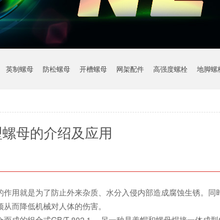
英制螺母
防松螺母
开槽螺母
网架配件
高强度螺栓
地脚螺
型螺母的介绍及应用
的作用就是为了防止外来杂质、水分入侵内部造成腐蚀生锈。同
顶从而降低机械对人体的伤害。
组合式GB/T 802.1 ，另一种是盖帽和螺母焊接一体成型GB/T