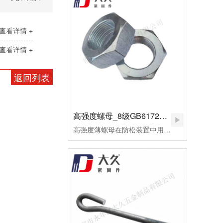
查看详情 +
查看详情 +
返回列表
高强度螺母_8级GB6172镀锌薄螺母
高强度薄螺母在防松装置中用作副螺母，起锁紧作用，或用于螺纹连接副主要承受剪切力的地方。用高强度钢制造的，或者需要施以较大预紧力的螺母，皆可称为高强度螺母。高强度螺母多用于桥梁、钢轨、高压及超高压设备的连接。这种螺母的断裂多为脆性断裂。应用于超高压设备上的高强度螺母，为了保证容器的密封，需要施以较大的预应力。当今大飞机、大型发电设备、汽车、高速火车、大型船舶、大型成套设备等为代表的先进制造已将进入重要的发展方向。由此，紧固件将进入重要的发展阶段。高强度薄螺母用于重要机械的连接，反复的拆装或各式的安装扭矩法对高强度薄螺母要求极高。因此，对其表面状况及螺纹精度的好坏，将直接影响主机的使用寿命及安全。为了改善摩擦系数，避免在使用过程中出现锈蚀、咬死或卡住，技术要求规定其表面应进行镍磷镀处理。镀层厚度保证在0.02～0.03mm范围内，镀层均匀，致密、无针孔等。