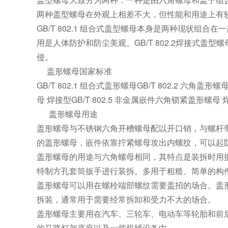
两种盖型螺母在外观上相差不大，但性能和用途上有
GB/T 802.1 组合式盖型螺母本身是两种现状
用是人体防护和防尘美观。GB/T 802.2焊接式
侵。
盖形螺母国家标准
GB/T 802.1 组合式盖形螺母GB/T 802.2 六角盖形
母 焊接型GB/T 802.5 非金属嵌件六角锁紧盖形螺母 焊
盖形螺母用途
盖形螺母与不锈钢六角开槽螺母配以开口销，与螺杆
的盖形螺母，嵌件依靠拧紧螺母攻出内螺纹，可以起
盖形螺母的用途与六角螺母相同，其特点是装拆时用扳
特制方孔套筒扳手进行装拆。多用于粗糙、简单的构
盖形螺母可以用在螺栓端部螺纹需要盖招的场合。盖
拆装，通常用于需要经常拆卸和受力不大的场合。
盖形螺母主要用在汽车、三轮车、电动车等轮胎和前
的马路灯架底座以及一些机械设备中。