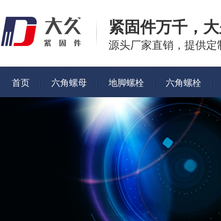
紧固件万千，
大
源头厂家直销，提供定
首页
六角螺母
地脚螺栓
六角螺栓