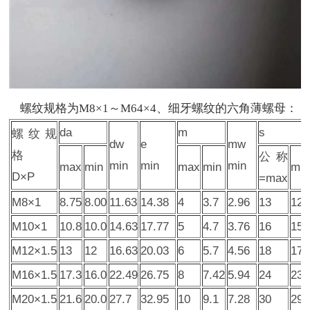
螺纹规格为M8×1～M64×4、细牙螺纹的六角薄螺母：
da
m
s
螺纹规
dw
e
mw
格
公称
min
min
min
max
min
max
min
min
D×P
=max
M8×1
8.75
8.00
11.63
14.38
4
3.7
2.96
13
12.
M10×1
10.8
10.0
14.63
17.77
5
4.7
3.76
16
15.
M12×1.5
13
12
16.63
20.03
6
5.7
4.56
18
17.
M16×1.5
17.3
16.0
22.49
26.75
8
7.42
5.94
24
23.
M20×1.5
21.6
20.0
27.7
32.95
10
9.1
7.28
30
29.