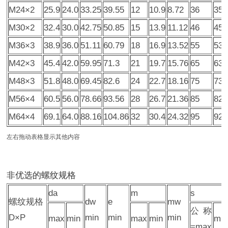
M24×2
25.9
24.0
33.25
39.55
12
10.9
8.72
36
35
M30×2
32.4
30.0
42.75
50.85
15
13.9
11.12
46
45
M36×3
38.9
36.0
51.11
60.79
18
16.9
13.52
55
53.
M42×3
45.4
42.0
59.95
71.3
21
19.7
15.76
65
63.
M48×3
51.8
48.0
69.45
82.6
24
22.7
18.16
75
73.
M56×4
60.5
56.0
78.66
93.56
28
26.7
21.36
85
82.
M64×4
69.1
64.0
88.16
104.86
32
30.4
24.32
95
92.
左右拖动表格显示其他内容
非优选的螺纹规格
da
m
s
螺纹规格
dw
e
mw
公称
D×P
min
min
min
max
min
max
min
min
=max