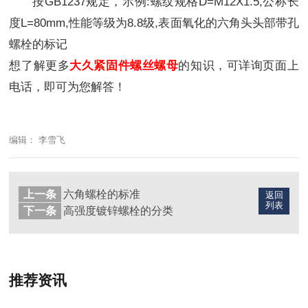
按GB1237规定，示例:螺纹规格D=M12X1.5,公称长
度L=80mm,性能等级为8.8级,表面氧化的六角头头部带孔
螺栓的标记
想了解
更多
大久紧固件螺丝螺母
的知识，可详询页面上
电话，即可为您解答！
编辑： 李雪飞
上一条
六角螺栓的标准
返回
列表
下一条
高强度镀锌螺栓的分类
推荐资讯