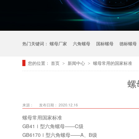
热门关键词：
螺母厂家
六角螺母
国标螺母
德标螺母
您的位置：
首页
新闻中心
螺母常用的国家标准
>
>
螺
来源：
发布日期： 2020.12.16
螺母常用国家标准
GB41Ⅰ型六角螺母——C级
GB6170Ⅰ型六角螺母——A、B级