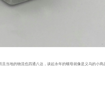
适而且当地的物流也四通八达，谈起永年的螺母就像是义乌的小商