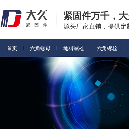
紧固件万千，
大
源头厂家直销，提供定
首页
六角螺母
地脚螺栓
六角螺栓