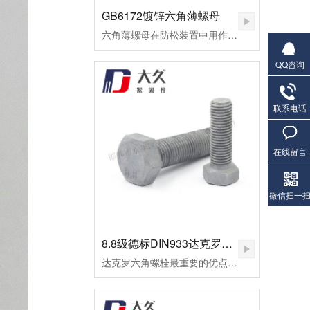
GB6172镀锌六角薄螺母
六角薄螺母在防松装置中用作副螺母，起锁紧作用，或用于螺纹连接副主要承受剪切力的地方。
QQ咨询
联系电话
在线留言
微信扫一
8.8级德标DIN933达克罗六角螺栓
达克罗六角螺栓最重要的优点是不氢脆，因此达克罗非常适合加工一些高档螺栓，如8.8级外六角螺栓。达克罗六角螺栓耐高温腐蚀，耐热温度可达300℃以上。但一般的热镀锌加工工艺，当温度做到100摄氏时，早已废料。达克罗涂层与六角螺栓和螺母的结合力好，处理后的外六角螺栓易于喷涂和着色，有机涂层的结合力超过磷化膜。达克罗六角螺栓在生产加工和涂布的全过程中，不会产生对环境有污染的废水废气，不使用三废管理降低了处理成本。