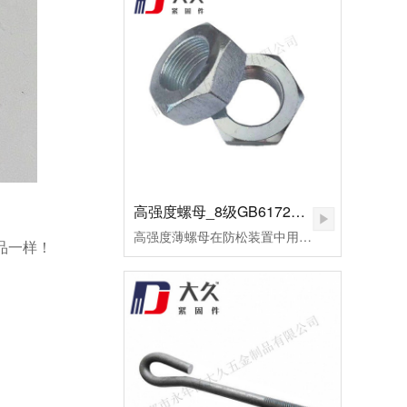
高强度螺母_8级GB6172镀锌薄螺母
高强度薄螺母在防松装置中用作副螺母，起锁紧作用，或用于螺纹连接副主要承受剪切力的地方。用高强度钢制造的，或者需要施以较大预紧力的螺母，皆可称为高强度螺母。高强度螺母多用于桥梁、钢轨、高压及超高压设备的连接。这种螺母的断裂多为脆性断裂。应用于超高压设备上的高强度螺母，为了保证容器的密封，需要施以较大的预应力。当今大飞机、大型发电设备、汽车、高速火车、大型船舶、大型成套设备等为代表的先进制造已将进入重要的发展方向。由此，紧固件将进入重要的发展阶段。高强度薄螺母用于重要机械的连接，反复的拆装或各式的安装扭矩法对高强度薄螺母要求极高。因此，对其表面状况及螺纹精度的好坏，将直接影响主机的使用寿命及安全。为了改善摩擦系数，避免在使用过程中出现锈蚀、咬死或卡住，技术要求规定其表面应进行镍磷镀处理。镀层厚度保证在0.02～0.03mm范围内，镀层均匀，致密、无针孔等。
品一样！