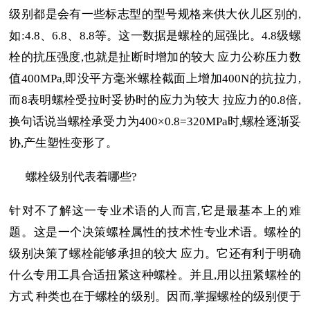
级别都是会有一些标志型的型号规格来供大伙儿区别的,
如:4.8、6.8、8.8等。这一数据是螺栓的屈强比。4.8级螺
栓的抗压强度,也就是扯断时增加的较大 应力公称压力数
值400MPa,即没平方毫米螺栓截面上增加400N的抗拉力,
而8表明螺栓受拉时妥协时的应力为较大 拉应力的0.8倍,
换句话说当螺栓承受力为400×0.8=320MPa时,螺栓逐渐妥
协,产生塑性变形了。
螺栓级别代表着哪些?
针对不了解这一专业术语的人而言,它是最基本上的难
题。这是一个决策螺栓属性的技术性专业术语。螺栓的
级别决策了螺栓能够承担的较大 应力。它还有利于明确
什么专用工具合适扭紧这种螺栓。并且,用以扭紧螺栓的
方式 种类也在于螺栓的级别。因而,掌握螺栓的级别便于