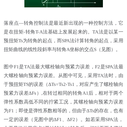
落座点—转角控制法是最近新出现的一种控制方法，它
是在扭矩-转角T-A法基础上发展起来的。TA法是以某一
预扭矩Ts为转角的起点，而SPA法计算转角的起点，采用
扭矩曲线的线性段斜率与转角A坐标的交点S（见图）。
图中F1是TA法最大螺栓轴向预紧力误差，F2是SPA法最
大螺栓轴向预紧力误差。从图中可见，采用TA法时，由
于预扭矩TS的误差（ΔTs=Ts2-Ts1，对应产生了螺栓轴向
预紧力误差ΔFs）,在转过相同的转角A1后，相对于两个
弹性系数高低不同的拧紧工况，其螺栓轴向预紧力误差
为F1；即使是弹性系数相等的，但由于ΔTs的存在，也有
一定的误差（见图中的ΔF1、ΔF2）。如若采用SPA法，