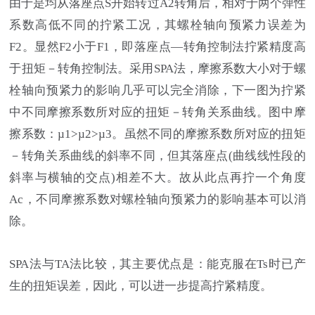
由于是均从落座点S开始转过A2转角后，相对于两个弹性
系数高低不同的拧紧工况，其螺栓轴向预紧力误差为
F2。显然F2小于F1，即落座点—转角控制法拧紧精度高
于扭矩－转角控制法。采用SPA法，摩擦系数大小对于螺
栓轴向预紧力的影响几乎可以完全消除，下一图为拧紧
中不同摩擦系数所对应的扭矩－转角关系曲线。图中摩
擦系数：µ1>µ2>µ3。虽然不同的摩擦系数所对应的扭矩
－转角关系曲线的斜率不同，但其落座点(曲线线性段的
斜率与横轴的交点)相差不大。故从此点再拧一个角度
Ac，不同摩擦系数对螺栓轴向预紧力的影响基本可以消
除。
SPA法与TA法比较，其主要优点是：能克服在Ts时已产
生的扭矩误差，因此，可以进一步提高拧紧精度。