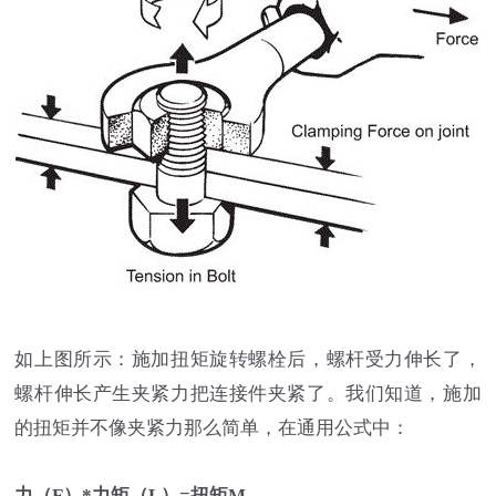
如上图所示：施加扭矩旋转螺栓后，螺杆受力伸长了，
螺杆伸长产生夹紧力把连接件夹紧了。我们知道，施加
的扭矩并不像夹紧力那么简单，在通用公式中：
力（F）*力矩（L）=扭矩M