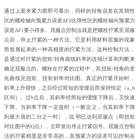
通过上面夹紧力图即可看出，同样的转角误差在其朔性
区的螺栓轴向预紧力误差ΔF2比弹性区的螺栓轴向预紧力
误差ΔF1要小得多。屈服点控制法就是把螺栓拧紧至屈服
点后，停止拧紧的一种方法。它是利用材料屈服的现象
而发展起来的一种高精度的拧紧方法。这种控制方法，
是通过对拧紧的扭矩/转角曲线斜率的连续计算和判断来
确定屈服点的。螺栓在拧紧的过程中，其扭矩/转角的变
化曲线见扭矩、扭矩斜率对比图。真正的拧紧开始时，
斜率上升很快，之后经过简短的变缓后而保持恒定（a_b
区间）。过b点后，其斜率经简短的缓慢下降后，又快速
下降。当斜率下降一定值时（一般定义，当其斜率下降
到最大值的二分之一时），说 明已达到屈服点（即扭矩
对比图中的Q点），立即发出停止拧紧信号。屈服点控制
法的拧紧精度是非常高的，其预紧力的误差可以控制在