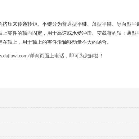
挤压来传递转矩。平键分为普通型平键、薄型平键、导向型平
轴上零件的轴向固定，用于高速或承受冲击、变载荷的轴；薄型
定在轴上，用于轴上的零件沿轴移动量不大的场合。
详询页面上电话，即可为您解答！
w.dajiuwj.com/