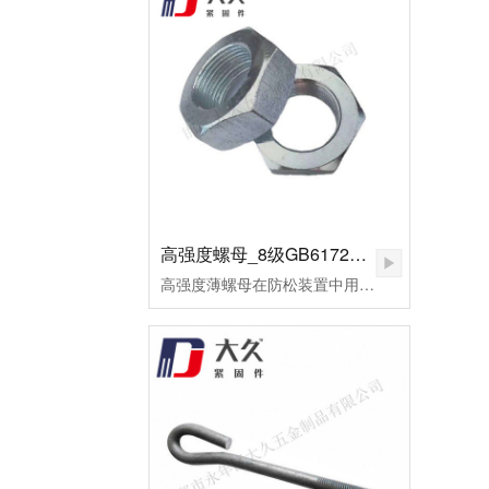
高强度螺母_8级GB6172镀锌薄螺母
高强度薄螺母在防松装置中用作副螺母，起锁紧作用，或用于螺纹连接副主要承受剪切力的地方。用高强度钢制造的，或者需要施以较大预紧力的螺母，皆可称为高强度螺母。高强度螺母多用于桥梁、钢轨、高压及超高压设备的连接。这种螺母的断裂多为脆性断裂。应用于超高压设备上的高强度螺母，为了保证容器的密封，需要施以较大的预应力。当今大飞机、大型发电设备、汽车、高速火车、大型船舶、大型成套设备等为代表的先进制造已将进入重要的发展方向。由此，紧固件将进入重要的发展阶段。高强度薄螺母用于重要机械的连接，反复的拆装或各式的安装扭矩法对高强度薄螺母要求极高。因此，对其表面状况及螺纹精度的好坏，将直接影响主机的使用寿命及安全。为了改善摩擦系数，避免在使用过程中出现锈蚀、咬死或卡住，技术要求规定其表面应进行镍磷镀处理。镀层厚度保证在0.02～0.03mm范围内，镀层均匀，致密、无针孔等。