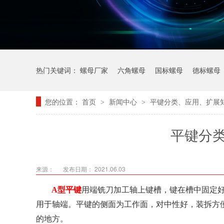
热门关键词：
螺母厂家
六角螺母
国标螺母
德标螺母
您的位置：
首页
新闻中心
平键分类、应用、扩展
>
>
平键分
来源：
发布日期： 2021.06.03
A型平键
用端铣刀加工轴上键槽，键在槽中固定好
用于轴端。平键的侧面为工作面，对中性好，装拆方
的地方。