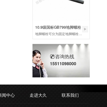
10.9级国标GB799地脚螺栓
地脚螺栓可分为固定地脚螺栓、活动地脚螺栓，胀锚地脚螺栓，和粘接地脚螺栓，其中根据外形不同，L型预埋螺栓，9字预埋螺栓，焊接预埋螺栓，地板预埋螺栓。应用行业：适用于各种设备固定、钢结构基础预埋件、路灯、交通指示牌、泵、锅炉安装、重型设备预埋固定等。
咨询热线
15511098000
新闻中心
走进大久
联系我们