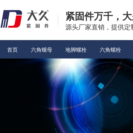
紧固件万千，
大
源头厂家直销，提供定
首页
六角螺母
地脚螺栓
六角螺栓