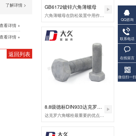
了解详情 >
GB6172镀锌六角薄螺母
六角薄螺母在防松装置中用作副螺母，起锁紧作用，或用于螺纹连接副主要承受剪切力的地方。
QQ咨询
查看详情 +
查看详情 +
联系电话
返回列表
在线留言
微信扫一
8.8级德标DIN933达克罗六角螺栓
达克罗六角螺栓最重要的优点是不氢脆，因此达克罗非常适合加工一些高档螺栓，如8.8级外六角螺栓。达克罗六角螺栓耐高温腐蚀，耐热温度可达300℃以上。但一般的热镀锌加工工艺，当温度做到100摄氏时，早已废料。达克罗涂层与六角螺栓和螺母的结合力好，处理后的外六角螺栓易于喷涂和着色，有机涂层的结合力超过磷化膜。达克罗六角螺栓在生产加工和涂布的全过程中，不会产生对环境有污染的废水废气，不使用三废管理降低了处理成本。