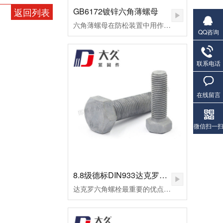
返回列表
GB6172镀锌六角薄螺母
六角薄螺母在防松装置中用作副螺母，起锁紧作用，或用于螺纹连接副主要承受剪切力的地方。
QQ咨询
联系电话
在线留言
微信扫一
8.8级德标DIN933达克罗六角螺栓
达克罗六角螺栓最重要的优点是不氢脆，因此达克罗非常适合加工一些高档螺栓，如8.8级外六角螺栓。达克罗六角螺栓耐高温腐蚀，耐热温度可达300℃以上。但一般的热镀锌加工工艺，当温度做到100摄氏时，早已废料。达克罗涂层与六角螺栓和螺母的结合力好，处理后的外六角螺栓易于喷涂和着色，有机涂层的结合力超过磷化膜。达克罗六角螺栓在生产加工和涂布的全过程中，不会产生对环境有污染的废水废气，不使用三废管理降低了处理成本。