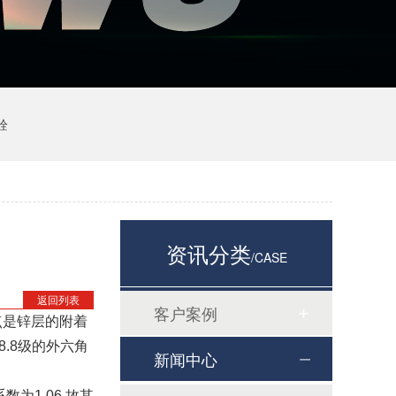
栓
资讯分类
/CASE
返回列表
客户案例
点是锌层的附着
.8级的外六角
新闻中心
数为1.06.故其