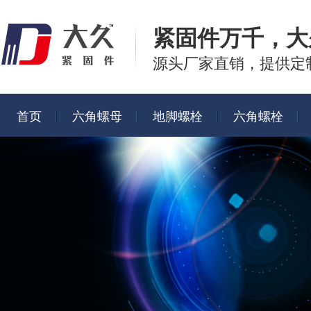
紧固件万千，
大
源头厂家直销，提供定
首页
六角螺母
地脚螺栓
六角螺栓