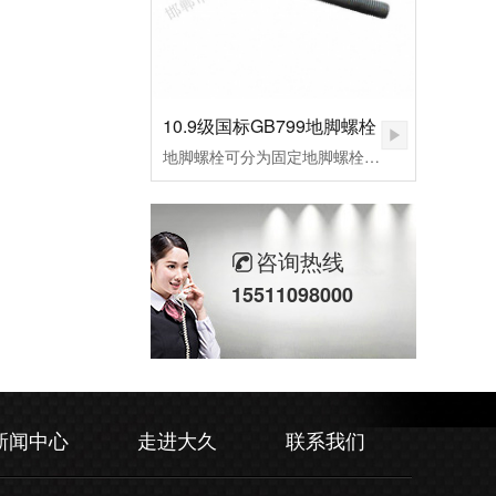
10.9级国标GB799地脚螺栓
地脚螺栓可分为固定地脚螺栓、活动地脚螺栓，胀锚地脚螺栓，和粘接地脚螺栓，其中根据外形不同，L型预埋螺栓，9字预埋螺栓，焊接预埋螺栓，地板预埋螺栓。应用行业：适用于各种设备固定、钢结构基础预埋件、路灯、交通指示牌、泵、锅炉安装、重型设备预埋固定等。
咨询热线
15511098000
新闻中心
走进大久
联系我们