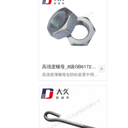
高强度螺母_8级GB6172镀锌薄螺母
高强度薄螺母在防松装置中用作副螺母，起锁紧作用，或用于螺纹连接副主要承受剪切力的地方。用高强度钢制造的，或者需要施以较大预紧力的螺母，皆可称为高强度螺母。高强度螺母多用于桥梁、钢轨、高压及超高压设备的连接。这种螺母的断裂多为脆性断裂。应用于超高压设备上的高强度螺母，为了保证容器的密封，需要施以较大的预应力。当今大飞机、大型发电设备、汽车、高速火车、大型船舶、大型成套设备等为代表的先进制造已将进入重要的发展方向。由此，紧固件将进入重要的发展阶段。高强度薄螺母用于重要机械的连接，反复的拆装或各式的安装扭矩法对高强度薄螺母要求极高。因此，对其表面状况及螺纹精度的好坏，将直接影响主机的使用寿命及安全。为了改善摩擦系数，避免在使用过程中出现锈蚀、咬死或卡住，技术要求规定其表面应进行镍磷镀处理。镀层厚度保证在0.02～0.03mm范围内，镀层均匀，致密、无针孔等。