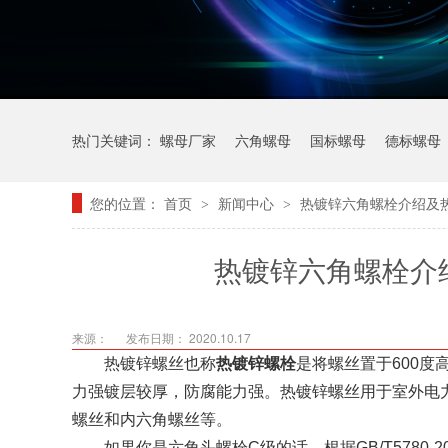
热门关键词：
螺母厂家
六角螺母
国标螺母
德标螺母
您的位置：
首页
新闻中心
热镀锌六角螺栓介绍及热
>
>
热镀锌六角螺栓介绍
来源：
发布日期： 2020.10.17
热镀锌螺丝也称
热镀锌螺栓
是将螺丝置于600
力强镀层较厚，防腐能力强。热镀锌螺丝用于室外电力
螺丝和内六角螺丝等。
如果你是六角头螺栓C级的话，根据GB/T5780-2