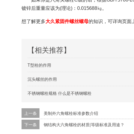
镀锌后重量应该为(理论)：0.015688㎏。
想了解更
多
大久紧固件螺丝螺母
的知识，可详询页面
【相关推荐】
T型栓的作用
沉头螺丝的作用
不锈钢螺栓规格 什么是不锈钢螺栓
上一条
美制外六角螺栓标准参数介绍
下一条
钢结构大六角螺栓的材质|等级标准及用途？