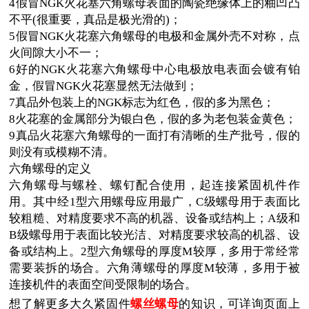
4假冒NGK火花塞六角螺母表面的陶瓷绝缘体上的釉凹凸
不平(很重要，真品是极光滑的)；
5假冒NGK火花塞六角螺母的电极和金属外壳
不对称，点
火间隙大小不一；
6好的NGK火花塞六角螺母中心电极放电表面会镀有铂
金，假冒NGK火花塞显然无法做到；
7真品外包装上的NGK标志为红色，假的多为黑色；
8火花塞的金属部分为银白色，假的多为老包装金黄色；
9真品火花塞六角螺母的一面打有清晰的生产批号，假的
则没有或模糊不清。
六角螺母的定义
六角螺母与螺栓、螺钉配合使用，起连接紧固机件作
用。其中经1型六用螺母应用最广，C级螺母用于表面比
较粗糙、对精度要求不高的机器、设备或结构上；A级和
B级螺母用于表面比较光洁、对精度要求较高的机器、设
备或结构上。2型六角螺母的厚度M较厚，多用于常经常
需要装拆的场合。六角薄螺母的厚度M较薄，多用于被
连接机件的表面空间受限制的场合。
想了解更多大久紧固件
螺
丝螺
母
的知识，可详询页面上