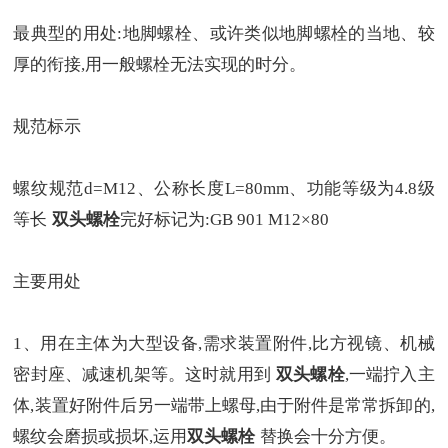
最典型的用处:地脚螺栓、或许类似地脚螺栓的当地、较
厚的衔接,用一般螺栓无法实现的时分。
规范标示
螺纹规范d=M12、公称长度L=80mm、功能等级为4.8级
等长
双头螺栓
完好标记为:GB 901 M12×80
主要用处
1、用在主体为大型设备,需求装置附件,比方视镜、机械
密封座、减速机架等。这时就用到
双头螺栓
,一端拧入主
体,装置好附件后另一端带上螺母,由于附件是常常拆卸的,
螺纹会磨损或损坏,运用
双头螺栓
替换会十分方便。