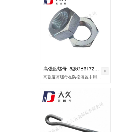
高强度螺母_8级GB6172镀锌薄螺母
高强度薄螺母在防松装置中用作副螺母，起锁紧作用，或用于螺纹连接副主要承受剪切力的地方。用高强度钢制造的，或者需要施以较大预紧力的螺母，皆可称为高强度螺母。高强度螺母多用于桥梁、钢轨、高压及超高压设备的连接。这种螺母的断裂多为脆性断裂。应用于超高压设备上的高强度螺母，为了保证容器的密封，需要施以较大的预应力。当今大飞机、大型发电设备、汽车、高速火车、大型船舶、大型成套设备等为代表的先进制造已将进入重要的发展方向。由此，紧固件将进入重要的发展阶段。高强度薄螺母用于重要机械的连接，反复的拆装或各式的安装扭矩法对高强度薄螺母要求极高。因此，对其表面状况及螺纹精度的好坏，将直接影响主机的使用寿命及安全。为了改善摩擦系数，避免在使用过程中出现锈蚀、咬死或卡住，技术要求规定其表面应进行镍磷镀处理。镀层厚度保证在0.02～0.03mm范围内，镀层均匀，致密、无针孔等。