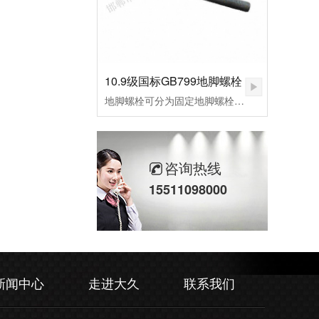
10.9级国标GB799地脚螺栓
地脚螺栓可分为固定地脚螺栓、活动地脚螺栓，胀锚地脚螺栓，和粘接地脚螺栓，其中根据外形不同，L型预埋螺栓，9字预埋螺栓，焊接预埋螺栓，地板预埋螺栓。应用行业：适用于各种设备固定、钢结构基础预埋件、路灯、交通指示牌、泵、锅炉安装、重型设备预埋固定等。
咨询热线
15511098000
新闻中心
走进大久
联系我们