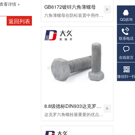
查看详情 +
GB6172镀锌六角薄螺母
六角薄螺母在防松装置中用作副螺母，起锁紧作用，或用于螺纹连接副主要承受剪切力的地方。
QQ咨询
返回列表
联系电话
在线留言
微信扫一
8.8级德标DIN933达克罗六角螺栓
达克罗六角螺栓最重要的优点是不氢脆，因此达克罗非常适合加工一些高档螺栓，如8.8级外六角螺栓。达克罗六角螺栓耐高温腐蚀，耐热温度可达300℃以上。但一般的热镀锌加工工艺，当温度做到100摄氏时，早已废料。达克罗涂层与六角螺栓和螺母的结合力好，处理后的外六角螺栓易于喷涂和着色，有机涂层的结合力超过磷化膜。达克罗六角螺栓在生产加工和涂布的全过程中，不会产生对环境有污染的废水废气，不使用三废管理降低了处理成本。