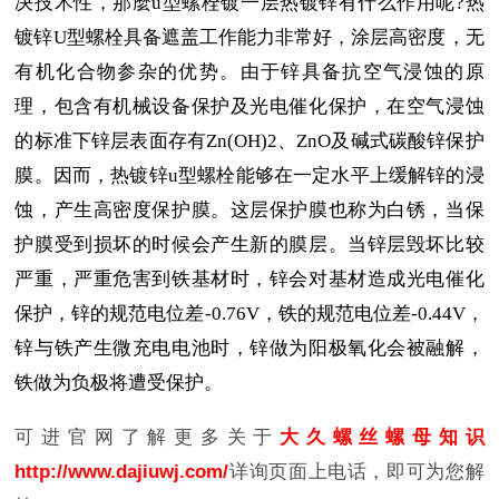
决技术性，那麼u型螺栓镀一层热镀锌有什么作用呢?热
镀锌U型螺栓具备遮盖工作能力非常好，涂层高密度，无
有机化合物参杂的优势。由于锌具备抗空气浸蚀的原
理，包含有机械设备保护及光电催化保护，在空气浸蚀
的标准下锌层表面存有Zn(OH)2、ZnO及碱式碳酸锌保护
膜。因而，热镀锌u型螺栓能够在一定水平上缓解锌的浸
蚀，产生高密度保护膜。这层保护膜也称为白锈，当保
护膜受到损坏的时候会产生新的膜层。当锌层毁坏比较
严重，严重危害到铁基材时，锌会对基材造成光电催化
保护，锌的规范电位差-0.76V，铁的规范电位差-0.44V，
锌与铁产生微充电电池时，锌做为阳极氧化会被融解，
铁做为负极将遭受保护。
可进官网了解更多关于
大久螺丝螺母知识
http://www.dajiuwj.com/
详询页面上电话，即可为您解