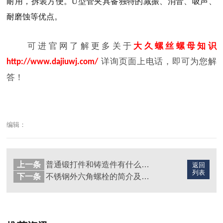
耐用，拆装方便。U型管夹具备独特的减振、消音、吸声、
耐磨蚀等优点。
可进官网了解更多关于
大久螺丝螺母知识
详询页面上电话，即可为您解
http://www.dajiuwj.com/
答！
编辑：
上一条
普通锻打件和铸造件有什么区别?
返回
列表
下一条
不锈钢外六角螺栓的简介及应用