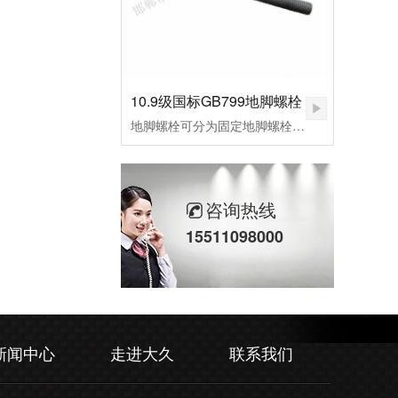
10.9级国标GB799地脚螺栓
地脚螺栓可分为固定地脚螺栓、活动地脚螺栓，胀锚地脚螺栓，和粘接地脚螺栓，其中根据外形不同，L型预埋螺栓，9字预埋螺栓，焊接预埋螺栓，地板预埋螺栓。应用行业：适用于各种设备固定、钢结构基础预埋件、路灯、交通指示牌、泵、锅炉安装、重型设备预埋固定等。
咨询热线
15511098000
新闻中心
走进大久
联系我们