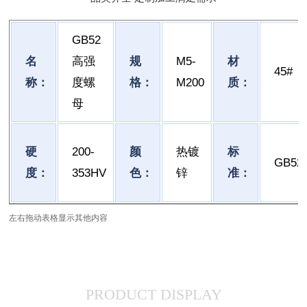
GB52
名
高强
规
M5-
材
45#
称：
度螺
格：
M200
质：
母
硬
200-
颜
热镀
标
GB52
度：
353HV
色：
锌
准：
左右拖动表格显示其他内容
PRODUCT DISPLAY