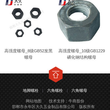
高强度螺母_8级GB52发黑
高强度螺母_10级GB1229
螺母
磷化钢结构螺母
地脚螺栓
|
六角螺栓
|
六角螺母
网站地图
技术支持：牛商股份
邯郸市永年区大久五金制品有限公司
版权所有