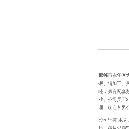
地脚螺栓和钢筋之间的空间关系
邯郸市永年区
锻、精加工、
地脚螺栓基本知识
吨，另有配套
业。公司员工
理，欢迎各界
美制螺母标准是怎样的谁知道
公司坚持“求真
质、精益求精