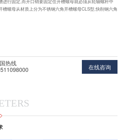
槽进行固定,而开口销要固定住开槽螺母就必须从轮轴螺杆中
开槽螺母从材质上分为不锈钢六角开槽螺母CLS型,快削钢六角
不锈铁六角开槽螺母SP型及铜、铝六角开槽螺母CLA型,分别
用环境。它的规格通常是从M2至M12。六角开槽螺母没有统
,常常用于机箱机柜、钣金业。
国热线
在线咨询
5511098000
ETERS
求