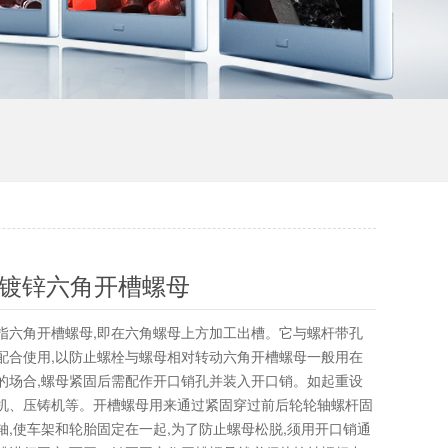
81镀锌六角开槽螺母
指六角开槽螺母,即在六角螺母上方加工出槽。它与螺杆带孔
配合使用,以防止螺栓与螺母相对转动六角开槽螺母一般用在
的场合,螺母紧固后需配作开口销孔并装入开口销。如起重设
机、压铸机等。开槽螺母用来通过紧固穿过前后轮轮轴螺杆固
轴,使车架和轮胎固定在一起,为了防止螺母松脱,须用开口销通