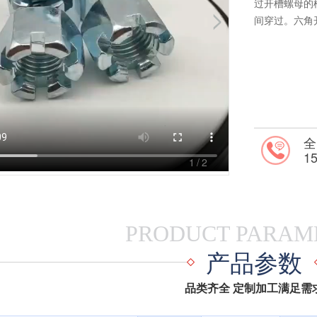
过开槽螺母的
间穿过。六角
开槽螺母S型,
应于不同的使
一的国家标准
全
1
1
/2
PRODUCT PARAM
产品参数
品类齐全 定制加工满足需