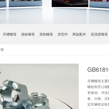
开槽螺母
德标螺母
英制螺母
异型件
网架配件
高强度螺母
螺母
GB61
开槽螺母主要
螺栓和开口销
有振动、冲击
备、火炮、压
定车辆前后轮