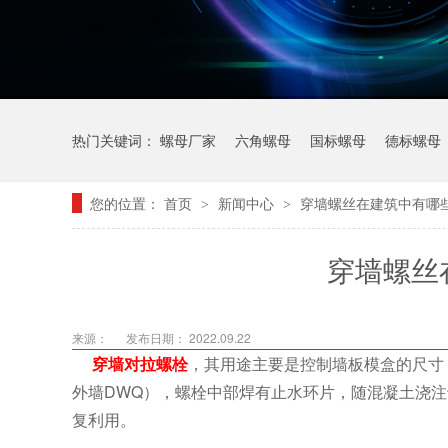
热门关键词：
螺母厂家
六角螺母
国标螺母
德标螺母
您的位置：
首页
新闻中心
穿墙螺丝在建筑中有哪
>
>
穿墙螺丝
来源：
发布日期： 2022.09.22
穿墙对拉螺栓
，其用途主要是控制墙板模盒的尺寸
外墙DWQ），螺栓中部焊有止水环片，随混凝土浇
复利用。