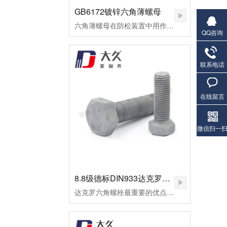
GB6172镀锌六角薄螺母
六角薄螺母在防松装置中用作副螺母，起锁紧作用，或用于螺纹连接副主要承受剪切力的地方。
QQ咨询
联系电话
在线留言
微信扫一
8.8级德标DIN933达克罗六角螺栓
达克罗六角螺栓最重要的优点是不氢脆，因此达克罗非常适合加工一些高档螺栓，如8.8级外六角螺栓。达克罗六角螺栓耐高温腐蚀，耐热温度可达300℃以上。但一般的热镀锌加工工艺，当温度做到100摄氏时，早已废料。达克罗涂层与六角螺栓和螺母的结合力好，处理后的外六角螺栓易于喷涂和着色，有机涂层的结合力超过磷化膜。达克罗六角螺栓在生产加工和涂布的全过程中，不会产生对环境有污染的废水废气，不使用三废管理降低了处理成本。