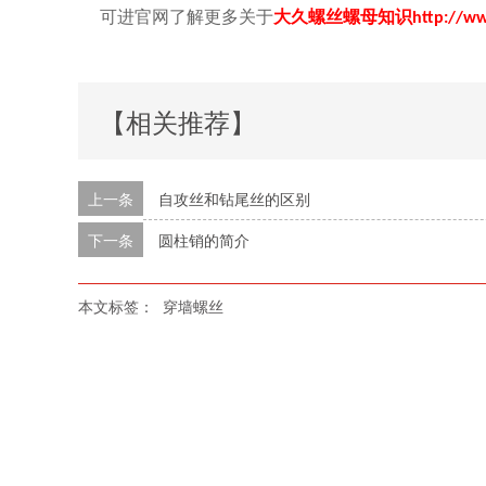
可进官网了解更多关于
大久螺丝螺母知识
http://w
【相关推荐】
上一条
自攻丝和钻尾丝的区别
下一条
圆柱销的简介
本文标签：
穿墙螺丝