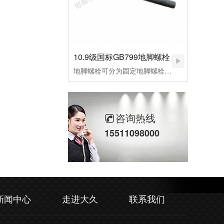
10.9级国标GB799地脚螺栓
地脚螺栓可分为固定地脚螺栓、活动地脚螺栓，胀锚地脚螺栓，和粘接地脚螺栓，其中根据外形不同，L型预埋螺栓，9字预埋螺栓，焊接预埋螺栓，地板预埋螺栓。应用行业：适用于各种设备固定、钢结构基础预埋件、路灯、交通指示牌、泵、锅炉安装、重型设备预埋固定等。
咨询热线
15511098000
新闻中心
走进大久
联系我们