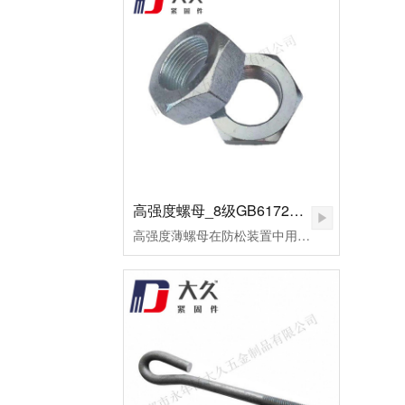
高强度螺母_8级GB6172镀锌薄螺母
高强度薄螺母在防松装置中用作副螺母，起锁紧作用，或用于螺纹连接副主要承受剪切力的地方。用高强度钢制造的，或者需要施以较大预紧力的螺母，皆可称为高强度螺母。高强度螺母多用于桥梁、钢轨、高压及超高压设备的连接。这种螺母的断裂多为脆性断裂。应用于超高压设备上的高强度螺母，为了保证容器的密封，需要施以较大的预应力。当今大飞机、大型发电设备、汽车、高速火车、大型船舶、大型成套设备等为代表的先进制造已将进入重要的发展方向。由此，紧固件将进入重要的发展阶段。高强度薄螺母用于重要机械的连接，反复的拆装或各式的安装扭矩法对高强度薄螺母要求极高。因此，对其表面状况及螺纹精度的好坏，将直接影响主机的使用寿命及安全。为了改善摩擦系数，避免在使用过程中出现锈蚀、咬死或卡住，技术要求规定其表面应进行镍磷镀处理。镀层厚度保证在0.02～0.03mm范围内，镀层均匀，致密、无针孔等。