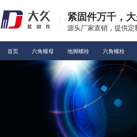
紧固件万千，
大
源头厂家直销，提供定
首页
六角螺母
地脚螺栓
六角螺栓