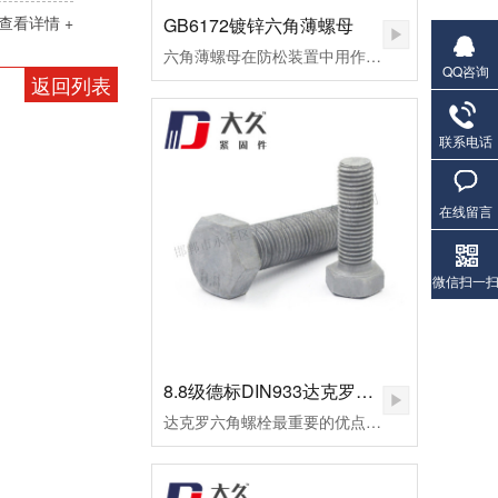
查看详情 +
GB6172镀锌六角薄螺母
六角薄螺母在防松装置中用作副螺母，起锁紧作用，或用于螺纹连接副主要承受剪切力的地方。
QQ咨询
返回列表
联系电话
在线留言
微信扫一
8.8级德标DIN933达克罗六角螺栓
达克罗六角螺栓最重要的优点是不氢脆，因此达克罗非常适合加工一些高档螺栓，如8.8级外六角螺栓。达克罗六角螺栓耐高温腐蚀，耐热温度可达300℃以上。但一般的热镀锌加工工艺，当温度做到100摄氏时，早已废料。达克罗涂层与六角螺栓和螺母的结合力好，处理后的外六角螺栓易于喷涂和着色，有机涂层的结合力超过磷化膜。达克罗六角螺栓在生产加工和涂布的全过程中，不会产生对环境有污染的废水废气，不使用三废管理降低了处理成本。