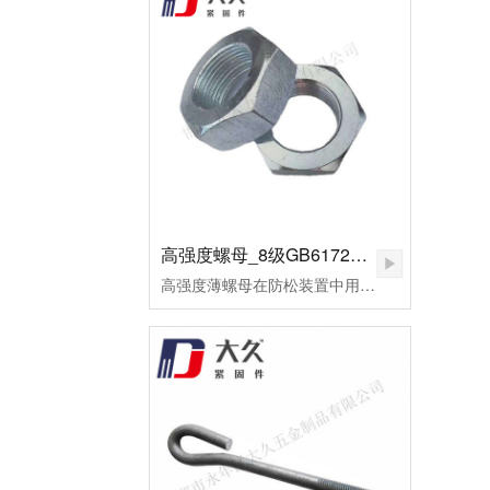
高强度螺母_8级GB6172镀锌薄螺母
高强度薄螺母在防松装置中用作副螺母，起锁紧作用，或用于螺纹连接副主要承受剪切力的地方。用高强度钢制造的，或者需要施以较大预紧力的螺母，皆可称为高强度螺母。高强度螺母多用于桥梁、钢轨、高压及超高压设备的连接。这种螺母的断裂多为脆性断裂。应用于超高压设备上的高强度螺母，为了保证容器的密封，需要施以较大的预应力。当今大飞机、大型发电设备、汽车、高速火车、大型船舶、大型成套设备等为代表的先进制造已将进入重要的发展方向。由此，紧固件将进入重要的发展阶段。高强度薄螺母用于重要机械的连接，反复的拆装或各式的安装扭矩法对高强度薄螺母要求极高。因此，对其表面状况及螺纹精度的好坏，将直接影响主机的使用寿命及安全。为了改善摩擦系数，避免在使用过程中出现锈蚀、咬死或卡住，技术要求规定其表面应进行镍磷镀处理。镀层厚度保证在0.02～0.03mm范围内，镀层均匀，致密、无针孔等。