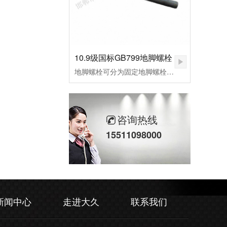
10.9级国标GB799地脚螺栓
地脚螺栓可分为固定地脚螺栓、活动地脚螺栓，胀锚地脚螺栓，和粘接地脚螺栓，其中根据外形不同，L型预埋螺栓，9字预埋螺栓，焊接预埋螺栓，地板预埋螺栓。应用行业：适用于各种设备固定、钢结构基础预埋件、路灯、交通指示牌、泵、锅炉安装、重型设备预埋固定等。
咨询热线
15511098000
新闻中心
走进大久
联系我们