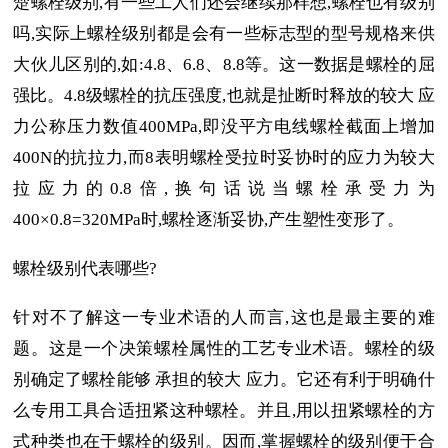
楚螺栓级别,有一些工人们还会继续那样想,螺栓也有级别
吗,实际上螺栓级别都是会有一些标志型的型号规格来供
大伙儿区别的,如:4.8、6.8、8.8等。这一数据是螺栓的屈
强比。4.8级螺栓的抗压强度,也就是扯断时释放的较大 应
力公称压力数值400MPa,即没平方电线螺栓截面上增加
400N的抗拉力,而8表明螺栓受拉时妥协时的应力为较大
拉应力的0.8倍,换句话说当螺栓承受力为
400×0.8=320MPa时,螺栓逐渐妥协,产生塑性变形了。
螺栓级别代表哪些?
针对不了解这一专业术语的人而言,这也是最主要的难
题。这是一个决策螺栓属性的工艺专业术语。螺栓的级
别确定了螺栓能够 承担的较大 应力。它还有利于明确什
么专用工具合适扭紧这种螺栓。并且,用以扭紧螺栓的方
式种类也在于螺栓的级别。因而,掌握螺栓的级别便于合