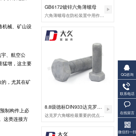
GB6172镀锌六角薄螺母
六角薄螺母在防松装置中用作副螺母，起锁紧作用，或用于螺纹连接副主要承受剪切力的地方。
路机械、矿山设
航宇、航空公
量猛增，这主要
QQ咨询
致的，尤其在矿
联系电话
8.8级德标DIN933达克罗六角螺栓
，预制构件上必
在线留言
达克罗六角螺栓最重要的优点是不氢脆，因此达克罗非常适合加工一些高档螺栓，如8.8级外六角螺栓。达克罗六角螺栓耐高温腐蚀，耐热温度可达300℃以上。但一般的热镀锌加工工艺，当温度做到100摄氏时，早已废料。达克罗涂层与六角螺栓和螺母的结合力好，处理后的外六角螺栓易于喷涂和着色，有机涂层的结合力超过磷化膜。达克罗六角螺栓在生产加工和涂布的全过程中，不会产生对环境有污染的废水废气，不使用三废管理降低了处理成本。
。这类连接方
微信扫一