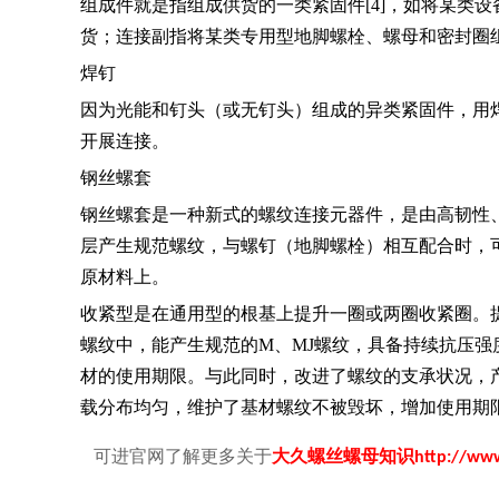
组成件就是指组成供货的一类紧固件[4]，如将某类
货；连接副指将某类专用型地脚螺栓、螺母和密封圈
焊钉
因为光能和钉头（或无钉头）组成的异类紧固件，用
开展连接。
钢丝螺套
钢丝螺套是一种新式的螺纹连接元器件，是由高韧性
层产生规范螺纹，与螺钉（地脚螺栓）相互配合时，
原材料上。
收紧型是在通用型的根基上提升一圈或两圈收紧圈。
螺纹中，能产生规范的M、MJ螺纹，具备持续抗压
材的使用期限。与此同时，改进了螺纹的支承状况，
载分布均匀，维护了基材螺纹不被毁坏，增加使用期
可进官网了解更多关于
大久螺丝螺母知识
http://ww