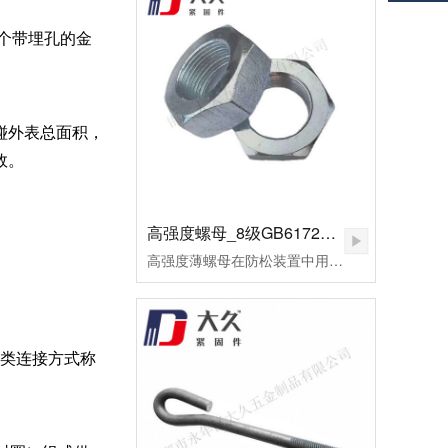
个带埋孔的金
碰外表总面积，
效。
高强度螺母_8级GB6172镀锌薄螺母
高强度薄螺母在防松装置中用作副螺母，起锁紧作用，或用于螺纹连接副主要承受剪切力的地方。用高强度钢制造的，或者需要施以较大预紧力的螺母，皆可称为高强度螺母。高强度螺母多用于桥梁、钢轨、高压及超高压设备的连接。这种螺母的断裂多为脆性断裂。应用于超高压设备上的高强度螺母，为了保证容器的密封，需要施以较大的预应力。当今大飞机、大型发电设备、汽车、高速火车、大型船舶、大型成套设备等为代表的先进制造已将进入重要的发展方向。由此，紧固件将进入重要的发展阶段。高强度薄螺母用于重要机械的连接，反复的拆装或各式的安装扭矩法对高强度薄螺母要求极高。因此，对其表面状况及螺纹精度的好坏，将直接影响主机的使用寿命及安全。为了改善摩擦系数，避免在使用过程中出现锈蚀、咬死或卡住，技术要求规定其表面应进行镍磷镀处理。镀层厚度保证在0.02～0.03mm范围内，镀层均匀，致密、无针孔等。
这类连接方式称