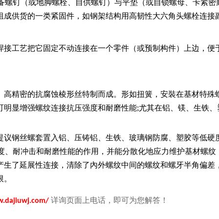
设备螺钉（或地脚螺栓、自供螺钉）与平垫（或自锁螺母、卡紧密
组成供货的一类紧固件，如钢架结构用高韧性大六角头螺栓连接
焊接工艺把它固定不动连接在一个零件（或预制构件）上边，便
、高精密的抗腐蚀棱形丝特制而成。形如扭簧，安裝在基材特殊
可明显增强螺纹连接抗压强度和耐磨性能;尤其在铝、镁、生铁、
提议钢丝螺套置入铝、压铸铝、生铁、玻璃钢防腐、塑胶等低硬
强度、耐冲击和耐磨性能的作用，并能分散化地应力维护基材螺纹
产生了延展性连接，清除了內外螺纹中间的螺纹和螺牙半角偏差
限。
详询页面上电话，即可为您解答！
w.dajiuwj.com/