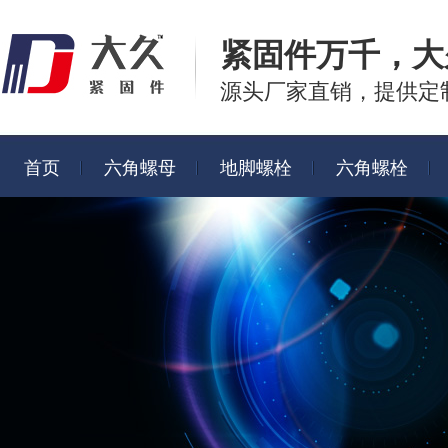
紧固件万千，
大
源头厂家直销，提供定
首页
六角螺母
地脚螺栓
六角螺栓