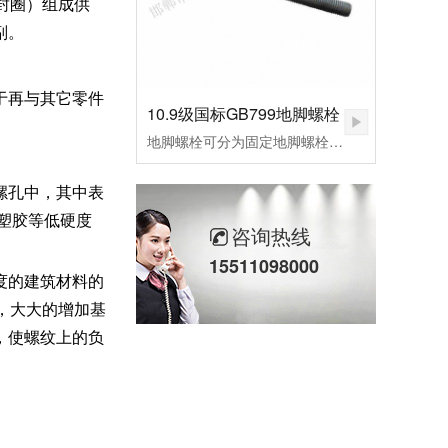
封圈）组成供
副。
于再与其它零件
10.9级国标GB799地脚螺栓
地脚螺栓可分为固定地脚螺栓、活动地脚螺栓，胀锚地脚螺栓，和粘接地脚螺栓，其中根据外形不同，L型预埋螺栓，9字预埋螺栓，焊接预埋螺栓，地板预埋螺栓。应用行业：适用于各种设备固定、钢结构基础预埋件、路灯、交通指示牌、泵、锅炉安装、重型设备预埋固定等。
螺孔中，其中表
塑胶等低硬度
咨询热线
15511098000
度的建筑材料的
，大大的增加基
，使螺纹上的负